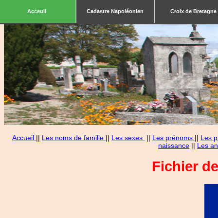
Acceuil
Cadastre Napoléonien
Croix de Bretagne
Accueil
||
Les noms de famille
||
Les sexes
||
Les prénoms
||
Les p
naissance
||
Les an
Fichier d