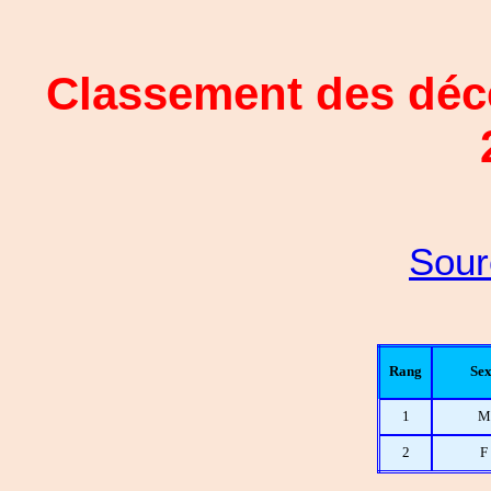
Classement des décè
Sour
Rang
Sex
1
M
2
F