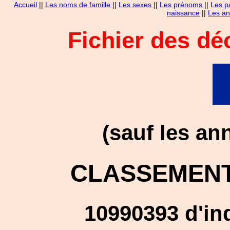
Accueil
||
Les noms de famille
||
Les sexes
||
Les prénoms
||
Les p
naissance
||
Les an
Fichier des dé
(sauf les an
CLASSEMENT
10990393 d'in