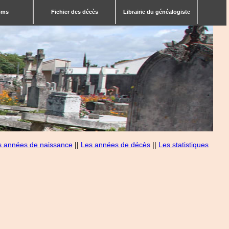
bms
Fichier des décès
Librairie du généalogiste
s années de naissance
||
Les années de décès
||
Les statistiques