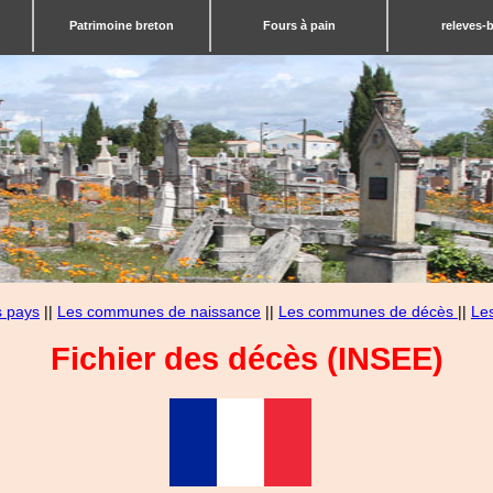
Patrimoine breton
Fours à pain
releves-
s pays
||
Les communes de naissance
||
Les communes de décès
||
Le
Fichier des décès (INSEE)