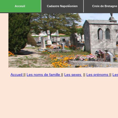
Acceuil
Cadastre Napoléonien
Croix de Bretagne
Accueil
||
Les noms de famille
||
Les sexes
||
Les prénoms
||
Le