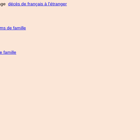
 page
décès de français à l'étranger
ms de famille
 famille