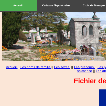
Acceuil
Cadastre Napoléonien
Croix de Bretagne
Accueil
||
Les noms de famille
||
Les sexes
||
Les prénoms
||
Les p
naissance
||
Les an
Fichier d