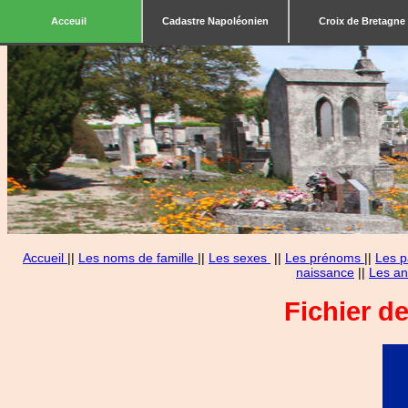
Acceuil
Cadastre Napoléonien
Croix de Bretagne
Accueil
||
Les noms de famille
||
Les sexes
||
Les prénoms
||
Les p
naissance
||
Les an
Fichier d