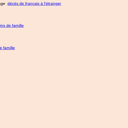
 page
décès de français à l'étranger
ms de famille
 famille