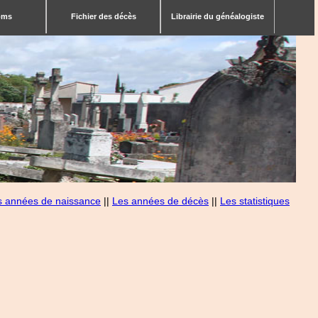
bms
Fichier des décès
Librairie du généalogiste
s années de naissance
||
Les années de décès
||
Les statistiques