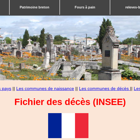
Patrimoine breton
Fours à pain
releves-
s pays
||
Les communes de naissance
||
Les communes de décès
||
Le
Fichier des décès (INSEE)