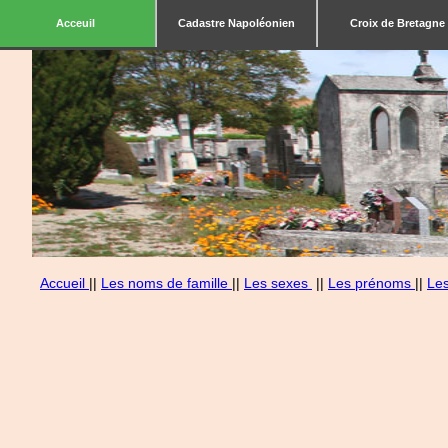
Acceuil
Cadastre Napoléonien
Croix de Bretagne
Accueil
||
Les noms de famille
||
Les sexes
||
Les prénoms
||
Le