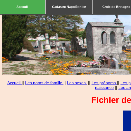
Acceuil
Cadastre Napoléonien
Croix de Bretagne
Accueil
||
Les noms de famille
||
Les sexes
||
Les prénoms
||
Les p
naissance
||
Les an
Fichier d