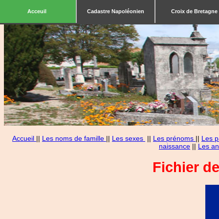
Acceuil
Cadastre Napoléonien
Croix de Bretagne
Accueil
||
Les noms de famille
||
Les sexes
||
Les prénoms
||
Les p
naissance
||
Les an
Fichier d