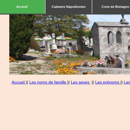
Acceuil
Cadastre Napoléonien
Croix de Bretagne
Accueil
||
Les noms de famille
||
Les sexes
||
Les prénoms
||
Le