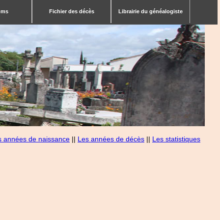
bms
Fichier des décès
Librairie du généalogiste
s années de naissance
||
Les années de décès
||
Les statistiques