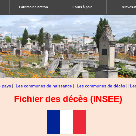
Patrimoine breton
Fours à pain
releves-
s pays
||
Les communes de naissance
||
Les communes de décès
||
Le
Fichier des décès (INSEE)