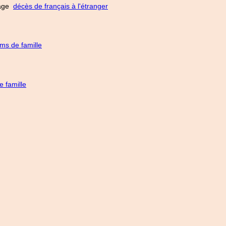
 page
décès de français à l'étranger
ms de famille
 famille