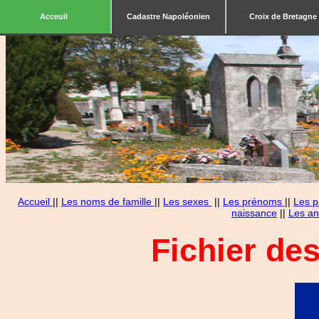
Acceuil
Cadastre Napoléonien
Croix de Bretagne
Accueil
||
Les noms de famille
||
Les sexes
||
Les prénoms
||
Les p
naissance
||
Les an
Fichier de