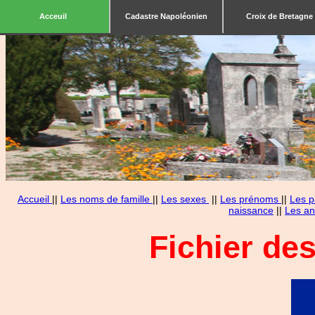
Acceuil
Cadastre Napoléonien
Croix de Bretagne
Accueil
||
Les noms de famille
||
Les sexes
||
Les prénoms
||
Les p
naissance
||
Les an
Fichier de