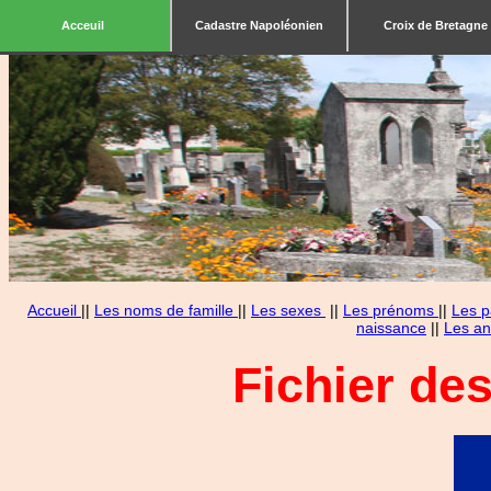
Acceuil
Cadastre Napoléonien
Croix de Bretagne
Accueil
||
Les noms de famille
||
Les sexes
||
Les prénoms
||
Les p
naissance
||
Les an
Fichier de