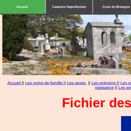
Acceuil
Cadastre Napoléonien
Croix de Bretagne
Accueil
||
Les noms de famille
||
Les sexes
||
Les prénoms
||
Les p
naissance
||
Les an
Fichier de