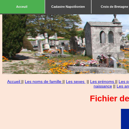
Acceuil
Cadastre Napoléonien
Croix de Bretagne
Accueil
||
Les noms de famille
||
Les sexes
||
Les prénoms
||
Les p
naissance
||
Les an
Fichier d