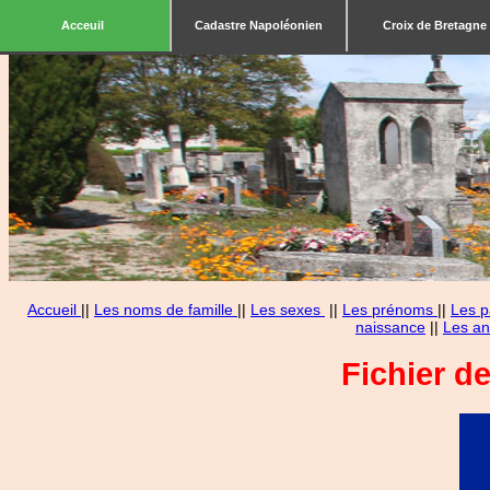
Acceuil
Cadastre Napoléonien
Croix de Bretagne
Accueil
||
Les noms de famille
||
Les sexes
||
Les prénoms
||
Les p
naissance
||
Les an
Fichier d