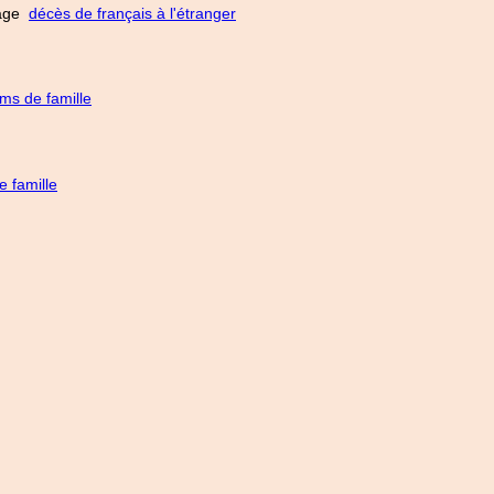
 page
décès de français à l'étranger
ms de famille
 famille