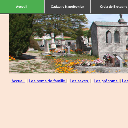
Acceuil
Cadastre Napoléonien
Croix de Bretagne
Accueil
||
Les noms de famille
||
Les sexes
||
Les prénoms
||
Le