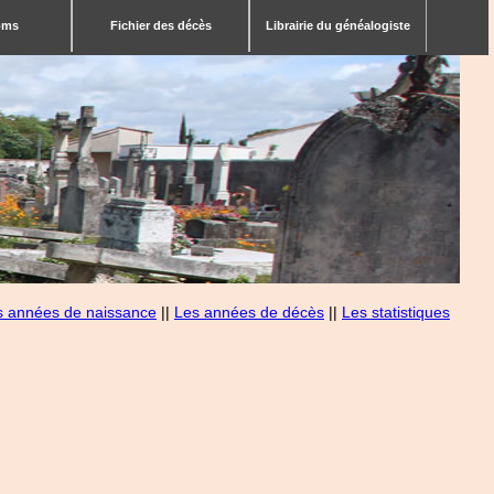
bms
Fichier des décès
Librairie du généalogiste
s années de naissance
||
Les années de décès
||
Les statistiques