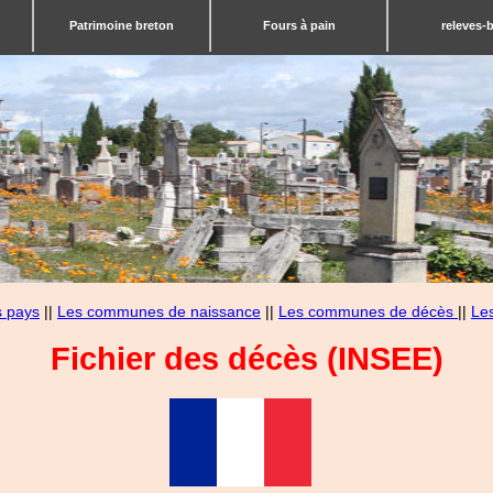
Patrimoine breton
Fours à pain
releves-
s pays
||
Les communes de naissance
||
Les communes de décès
||
Le
Fichier des décès (INSEE)