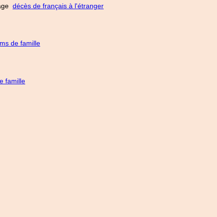
 page
décès de français à l'étranger
ms de famille
 famille