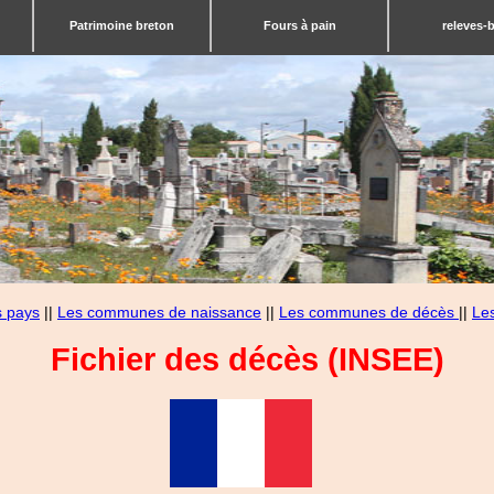
Patrimoine breton
Fours à pain
releves-
s pays
||
Les communes de naissance
||
Les communes de décès
||
Le
Fichier des décès (INSEE)