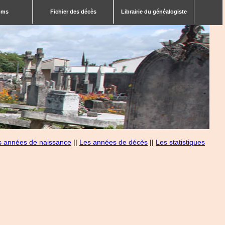
bms
Fichier des décès
Librairie du généalogiste
s années de naissance
||
Les années de décès
||
Les statistiques