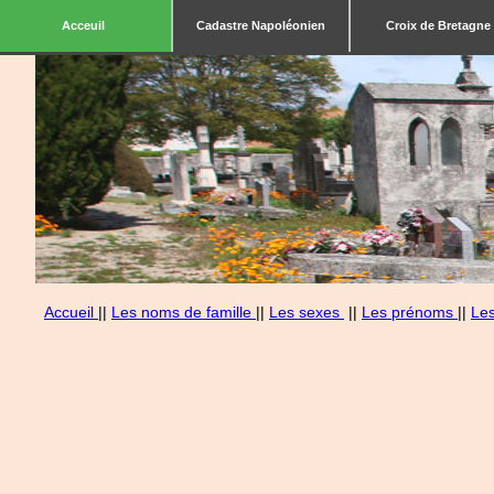
Acceuil
Cadastre Napoléonien
Croix de Bretagne
Accueil
||
Les noms de famille
||
Les sexes
||
Les prénoms
||
Le