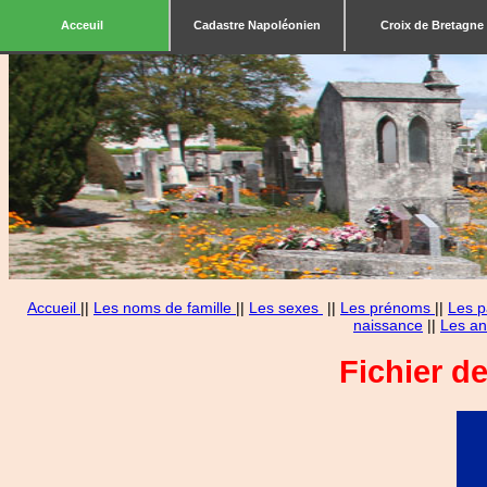
Acceuil
Cadastre Napoléonien
Croix de Bretagne
Accueil
||
Les noms de famille
||
Les sexes
||
Les prénoms
||
Les p
naissance
||
Les an
Fichier d