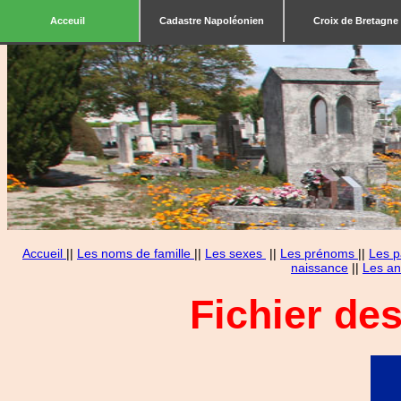
Acceuil
Cadastre Napoléonien
Croix de Bretagne
Accueil
||
Les noms de famille
||
Les sexes
||
Les prénoms
||
Les p
naissance
||
Les an
Fichier de