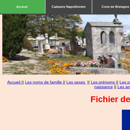
Acceuil
Cadastre Napoléonien
Croix de Bretagne
Accueil
||
Les noms de famille
||
Les sexes
||
Les prénoms
||
Les p
naissance
||
Les an
Fichier d