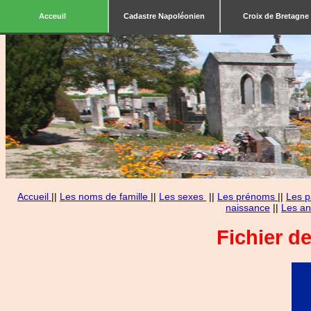
Acceuil
Cadastre Napoléonien
Croix de Bretagne
Accueil
||
Les noms de famille
||
Les sexes
||
Les prénoms
||
Les p
naissance
||
Les an
Fichier d