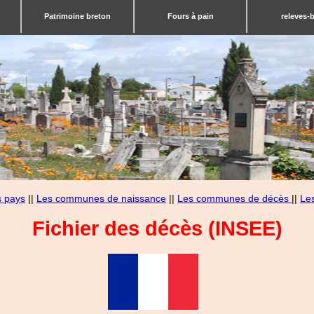
Patrimoine breton
Fours à pain
releves-
s pays
||
Les communes de naissance
||
Les communes de décès
||
Le
Fichier des décès (INSEE)