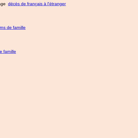
 page
décès de français à l'étranger
ms de famille
 famille