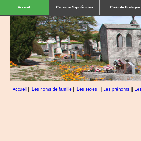
Acceuil
Cadastre Napoléonien
Croix de Bretagne
Accueil
||
Les noms de famille
||
Les sexes
||
Les prénoms
||
Le