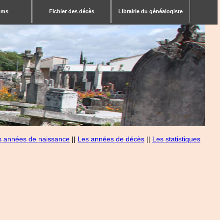
bms
Fichier des décès
Librairie du généalogiste
s années de naissance
||
Les années de décès
||
Les statistiques