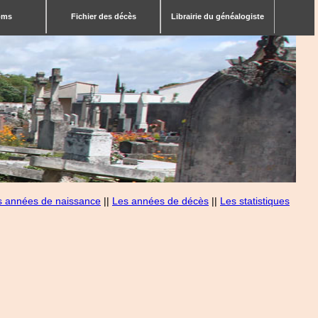
bms
Fichier des décès
Librairie du généalogiste
s années de naissance
||
Les années de décès
||
Les statistiques