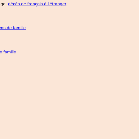
 page
décès de français à l'étranger
ms de famille
 famille