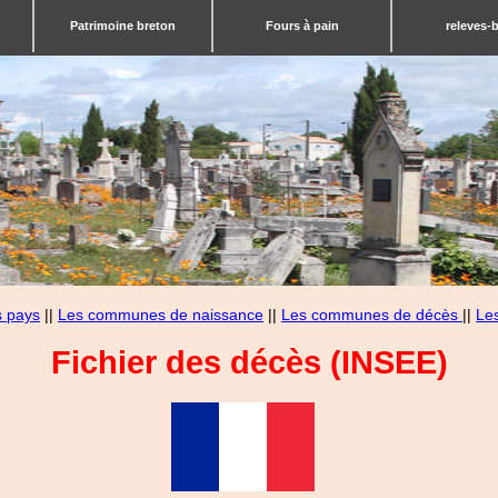
Patrimoine breton
Fours à pain
releves-
s pays
||
Les communes de naissance
||
Les communes de décès
||
Le
Fichier des décès (INSEE)