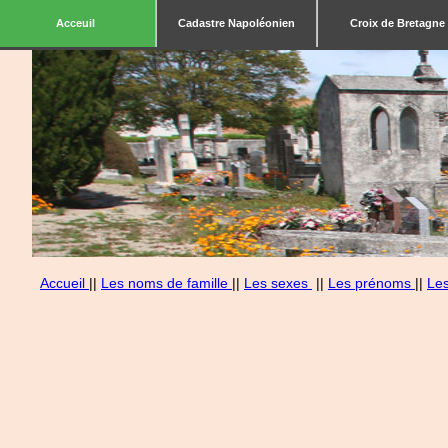
Acceuil
Cadastre Napoléonien
Croix de Bretagne
Accueil
||
Les noms de famille
||
Les sexes
||
Les prénoms
||
Le