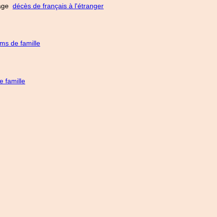
 page
décès de français à l'étranger
ms de famille
 famille