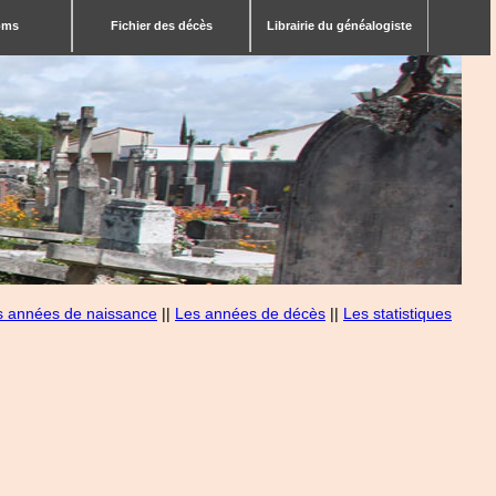
bms
Fichier des décès
Librairie du généalogiste
s années de naissance
||
Les années de décès
||
Les statistiques