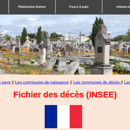
Patrimoine breton
Fours à pain
releves-
s pays
||
Les communes de naissance
||
Les communes de décès
||
Le
Fichier des décès (INSEE)