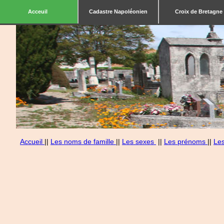
Acceuil
Cadastre Napoléonien
Croix de Bretagne
Accueil
||
Les noms de famille
||
Les sexes
||
Les prénoms
||
Le