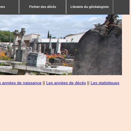
bms
Fichier des décès
Librairie du généalogiste
s années de naissance
||
Les années de décès
||
Les statistiques