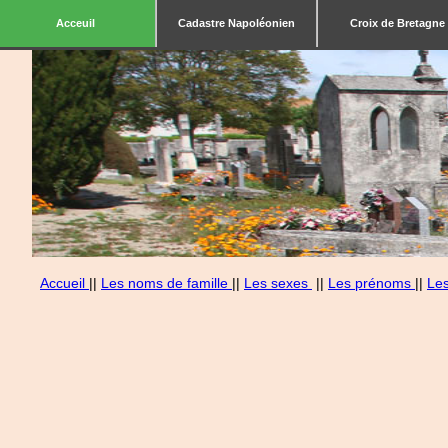
Acceuil
Cadastre Napoléonien
Croix de Bretagne
Accueil
||
Les noms de famille
||
Les sexes
||
Les prénoms
||
Le