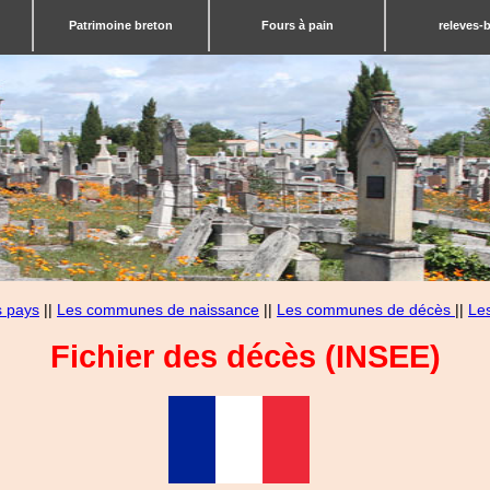
Patrimoine breton
Fours à pain
releves-
s pays
||
Les communes de naissance
||
Les communes de décès
||
Le
Fichier des décès (INSEE)