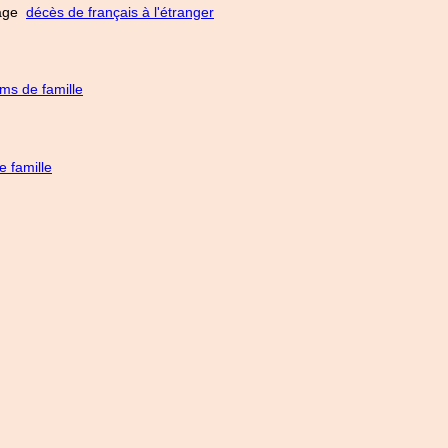
 page
décès de français à l'étranger
ms de famille
 famille