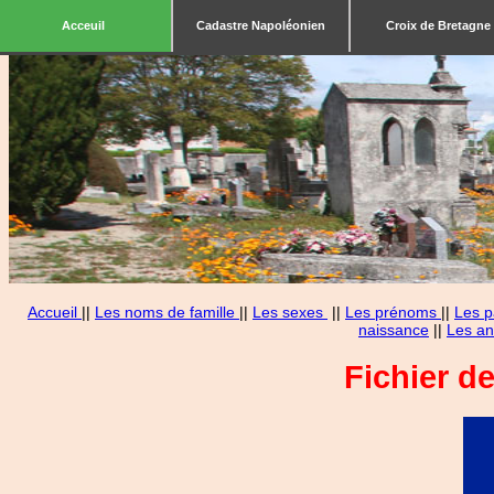
Acceuil
Cadastre Napoléonien
Croix de Bretagne
Accueil
||
Les noms de famille
||
Les sexes
||
Les prénoms
||
Les p
naissance
||
Les an
Fichier d