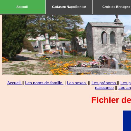
Acceuil
Cadastre Napoléonien
Croix de Bretagne
Accueil
||
Les noms de famille
||
Les sexes
||
Les prénoms
||
Les p
naissance
||
Les an
Fichier d