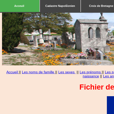
Acceuil
Cadastre Napoléonien
Croix de Bretagne
Accueil
||
Les noms de famille
||
Les sexes
||
Les prénoms
||
Les p
naissance
||
Les an
Fichier d