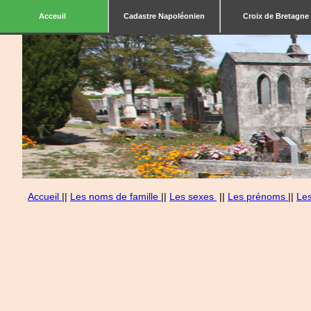
Acceuil
Cadastre Napoléonien
Croix de Bretagne
Accueil
||
Les noms de famille
||
Les sexes
||
Les prénoms
||
Le