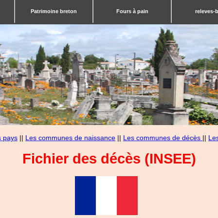
Patrimoine breton
Fours à pain
releves-
s pays
||
Les communes de naissance
||
Les communes de décès
||
Le
Fichier des décès (INSEE)