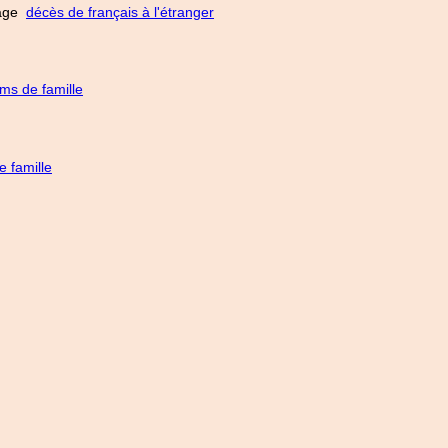
 page
décès de français à l'étranger
ms de famille
 famille