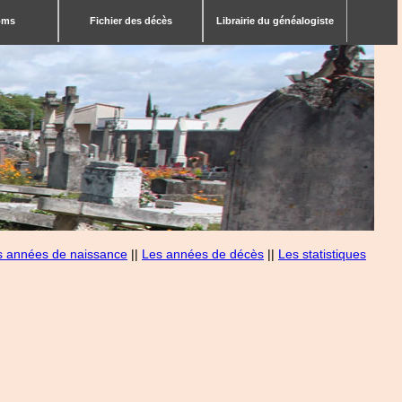
bms
Fichier des décès
Librairie du généalogiste
s années de naissance
||
Les années de décès
||
Les statistiques