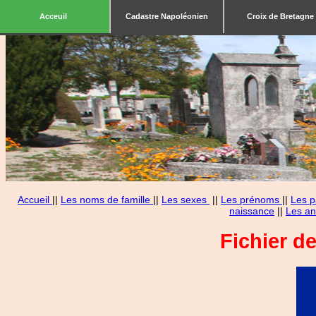
Acceuil
Cadastre Napoléonien
Croix de Bretagne
Accueil
||
Les noms de famille
||
Les sexes
||
Les prénoms
||
Les p
naissance
||
Les an
Fichier d